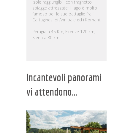
isole raggiungibili con traghetto,
spiagge attrezzate; il lago è molto
famoso per le sue battaglie fra i
Cartaginesi di Annibale ed i Romani.
Perugia a 45 Km, Firenze 120 km,
Siena a 80 km.
Incantevoli panorami
vi attendono...