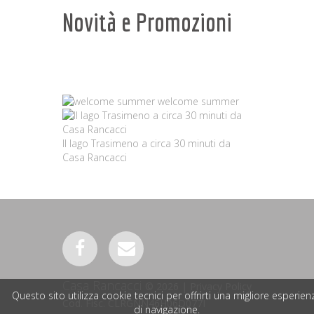
Novità e Promozioni
welcome summer
Il lago Trasimeno a circa 30 minuti da
Casa Rancacci
Casa Rancacci
©
2026
|
Privacy Policy
Questo sito utilizza cookie tecnici per offrirti una migliore esperien
Cod. Fisc. CLRGNN46H06D077I
di navigazione.